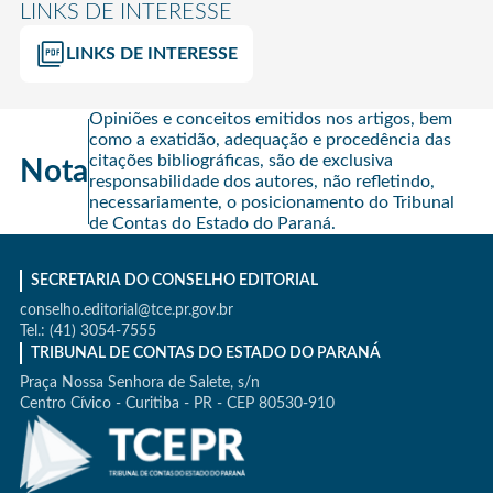
LINKS DE INTERESSE
LINKS DE INTERESSE
Opiniões e conceitos emitidos nos artigos, bem
como a exatidão, adequação e procedência das
citações bibliográficas, são de exclusiva
Nota
responsabilidade dos autores, não refletindo,
necessariamente, o posicionamento do Tribunal
de Contas do Estado do Paraná.
SECRETARIA DO CONSELHO EDITORIAL
conselho.editorial@tce.pr.gov.br
Tel.: (41) 3054-7555
TRIBUNAL DE CONTAS DO ESTADO DO PARANÁ
Praça Nossa Senhora de Salete, s/n
Centro Cívico - Curitiba - PR - CEP 80530-910