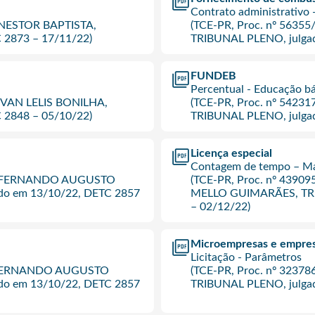
Contrato administrativo -
ro NESTOR BAPTISTA,
(TCE-PR, Proc. nº 56355
 2873 – 17/11/22)
TRIBUNAL PLENO, julgad
FUNDEB
Percentual - Educação b
o IVAN LELIS BONILHA,
(TCE-PR, Proc. nº 54231
 2848 – 05/10/22)
TRIBUNAL PLENO, julgad
Licença especial
Contagem de tempo – Mag
eiro FERNANDO AUGUSTO
(TCE-PR, Proc. nº 439
o em 13/10/22, DETC 2857
MELLO GUIMARÃES, TRI
– 02/12/22)
Microempresas e empres
Licitação - Parâmetros
iro FERNANDO AUGUSTO
(TCE-PR, Proc. nº 32378
o em 13/10/22, DETC 2857
TRIBUNAL PLENO, julgad