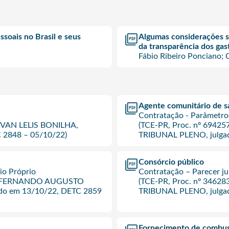
soais no Brasil e seus
Algumas considerações so
da transparência dos gast
Fábio Ribeiro Ponciano; 
Agente comunitário de 
Contratação - Parâmetro
o IVAN LELIS BONILHA,
(TCE-PR, Proc. nº 6942
 2848 – 05/10/22)
TRIBUNAL PLENO, julgad
Consórcio público
io Próprio
Contratação – Parecer ju
eiro FERNANDO AUGUSTO
(TCE-PR, Proc. nº 34628
o em 13/10/22, DETC 2859
TRIBUNAL PLENO, julgad
Fornecimento de combus