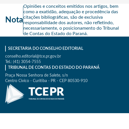
Opiniões e conceitos emitidos nos artigos, bem
como a exatidão, adequação e procedência das
citações bibliográficas, são de exclusiva
Nota
responsabilidade dos autores, não refletindo,
necessariamente, o posicionamento do Tribunal
de Contas do Estado do Paraná.
SECRETARIA DO CONSELHO EDITORIAL
conselho.editorial@tce.pr.gov.br
Tel.: (41) 3054-7555
TRIBUNAL DE CONTAS DO ESTADO DO PARANÁ
Praça Nossa Senhora de Salete, s/n
Centro Cívico - Curitiba - PR - CEP 80530-910