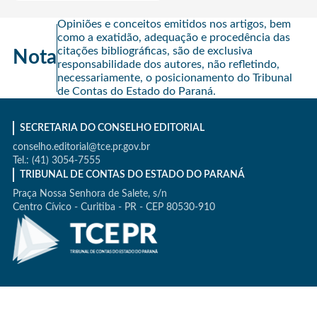
Opiniões e conceitos emitidos nos artigos, bem
como a exatidão, adequação e procedência das
citações bibliográficas, são de exclusiva
Nota
responsabilidade dos autores, não refletindo,
necessariamente, o posicionamento do Tribunal
de Contas do Estado do Paraná.
SECRETARIA DO CONSELHO EDITORIAL
conselho.editorial@tce.pr.gov.br
Tel.: (41) 3054-7555
TRIBUNAL DE CONTAS DO ESTADO DO PARANÁ
Praça Nossa Senhora de Salete, s/n
Centro Cívico - Curitiba - PR - CEP 80530-910